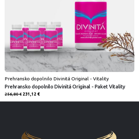
Prehransko dopolnilo Divinitá Original - Vitality
Prehransko dopolnilo Divinitá Original - Paket Vitality
Izvirna
Trenutna
256,80
€
231,12
€
cena
cena
je
je:
bila:
231,12 €.
256,80 €.