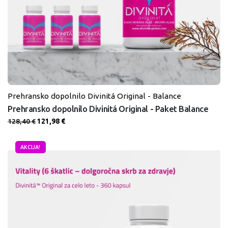
Prehransko dopolnilo Divinitá Original - Balance
Prehransko dopolnilo Divinitá Original - Paket Balance
Izvirna
Trenutna
128,40
€
121,98
€
cena
cena
je
je:
AKCIJA!
bila:
121,98 €.
128,40 €.